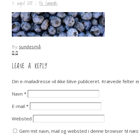
7. august 2018
/
No Comments
By
sundesmå
LEAVE A REPLY
Din e-mailadresse vil ikke blive publiceret.
Krævede felter 
Navn
*
E-mail
*
Websted
Gem mit navn, mail og websted i denne browser til næ